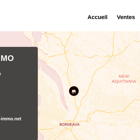
Accueil
Ventes
MMO
e
-immo.net