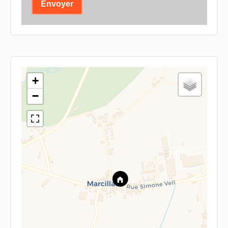
Envoyer
+
−