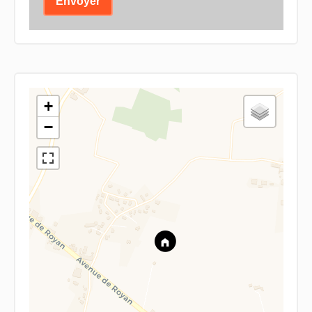
Envoyer
+
−